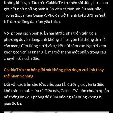
Không khí trận đấu trên CakhiaTV trở nên sôi động hơn bao
giờ hết nhờ những bình luận viên cá tính, nhiều màu sắc.
Trong đó, cái tên Giàng A Phò đã trở thành biểu tượng “giải
trí” được đông đảo fan yêu thích.
Với phong cách bình luận hài hước, pha trộn tiếng địa
phương duyên dáng, anh không chỉ truyền tải thông tin mà
còn mang đến tiếng cười và sự kết nối cảm xúc. Người xem
không còn chỉ là khán giả, mà trở thành một phần trong câu
chuyện của trận đấu.
CakhiaTV xem bóng đá mà không gián đoạn với link thay
thế nhanh chóng
Đối với các trận cầu lớn, việc quá tải đường truyền là điều
khó tránh khỏi. Hiểu rõ điều này, CakhiaTV luôn chuẩn bị sẵn
hệ thống link dự phòng để đảm bảo người dùng không bị
gián đoạn.