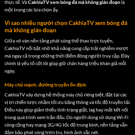
thực tế. Và
CakhiaTV xem bóng đá mà không gián đoạn
là
một trong các lựa chọn ấy.
Vì sao nhiều người chọn CakhiaTV xem bóng đá
mà không gián đoạn
Giữa vô vàn nền tảng phát sóng thể thao trực tuyến,
CakhiaTV nổi bật nhờ khả năng cung cấp trải nghiệm mượt
mà ngay cả trong những thời điểm đông người truy cập. Đây
chính là yếu tố cốt lõi giúp giữ chân hàng triệu khán giả mỗi
ngày.
Máy chủ mạnh, đường truyền ổn định
CakhiaTV xây dựng hệ thống máy chủ riêng biệt, đặt tại các
vị trí chiến lược nhằm tối ưu băng thông và tốc độ truyền tải.
Điều này giúp giảm thiểu tình trạng giật, lag hay mất kết nối
trong quá trình xem trận đấu. Dù người dùng sử dụng Wi-Fi
công cộng hay mạng 3G/4G tốc độ trung bình, nền tảng vẫn
đảm bảo phát sóng trơn tru, hình ảnh sắc nét.