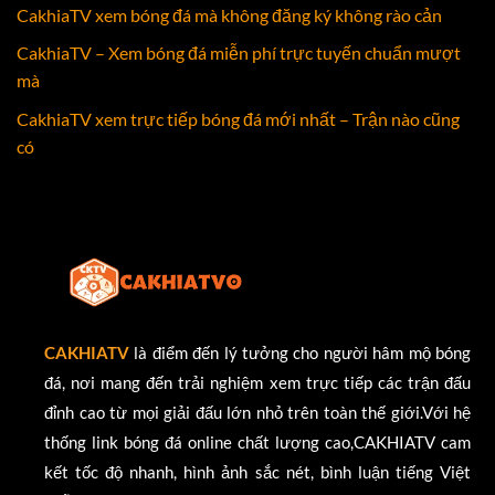
CakhiaTV xem bóng đá mà không đăng ký không rào cản
CakhiaTV – Xem bóng đá miễn phí trực tuyến chuẩn mượt
mà
CakhiaTV xem trực tiếp bóng đá mới nhất – Trận nào cũng
có
CAKHIATV
là điểm đến lý tưởng cho người hâm mộ bóng
đá, nơi mang đến trải nghiệm xem trực tiếp các trận đấu
đỉnh cao từ mọi giải đấu lớn nhỏ trên toàn thế giới.Với hệ
thống link bóng đá online chất lượng cao,CAKHIATV cam
kết tốc độ nhanh, hình ảnh sắc nét, bình luận tiếng Việt