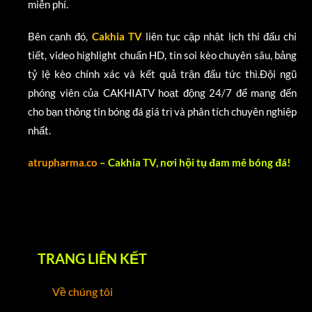
miễn phí.
Bên cạnh đó,
Cakhia TV
liên tục cập nhật lịch thi đấu chi
tiết, video highlight chuẩn HD, tin soi kèo chuyên sâu, bảng
tỷ lệ kèo chính xác và kết quả trận đấu tức thì.Đội ngũ
phóng viên của CAKHIATV hoạt động 24/7 để mang đến
cho bạn thông tin bóng đá giá trị và phân tích chuyên nghiệp
nhất.
atrupharma.co
– Cakhia TV, nơi hội tụ đam mê bóng đá!
TRANG LIÊN KẾT
Về chúng tôi