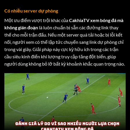
Có nhiều server dự phòng
Một ưu điểm vượt trội khác của
CakhiaTV xem bóng đá mà
không gián đoạn
là luôn chuẩn bị sẵn các đường link thay
thế cho mỗi trận đấu. Nếu một server quá tải hoặc bị lỗi kết
nối, người xem có thể lập tức chuyển sang link dự phòng chỉ
trong vài giây. Giải pháp này cực kỳ hữu ích trong các trận
cầu siêu kinh điển khi lượng truy cập tăng đột biến, giúp
người dùng không bỏ lỡ bất kỳ khoảnh khắc quan trọng nào.