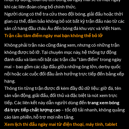
khi các liên đoàn công bố chính thức.
Người dùng có thể tra cứu theo đội bóng, giải đấu hoặc thời
gian cụ thể, đảm bảo không bỏ sót bất kỳ trận đấu nào từ các
sân cỏ hàng đầu châu Âu đến bóng đá khu vực và Việt Nam.
Trận cầu tâm điểm ngày mai bạn không thể bỏ lỡ
Không phải trận nào cũng đáng xem, nhưng có những trận
không được bỏ lỡ. Tại chuyên mục này, hệ thống tự động
đánh dấu và làm nổi bật các trận cầu “tâm điểm” trong ngày
mai – bao gồm các cặp đấu giữa những ông lớn, derby quốc
nội hoặc các cuộc đối đầu ảnh hưởng trực tiếp đến bảng xếp
hạng.
Thông tin từng trận được đi kèm đầy đủ dữ liệu: giờ đá, tên
sân vận động, giải đấu, đối thủ và đặc biệt là nút xem trực
tiếp. Các liên kết này dẫn người dùng đến
trang xem bóng
đá trực tiếp chất lượng cao
– tốc độ tải nhanh, không quảng
cáo làm phiền, hỗ trợ mọi nền tảng.
Xem lịch thi đấu ngày mai từ điện thoại, máy tính, tablet