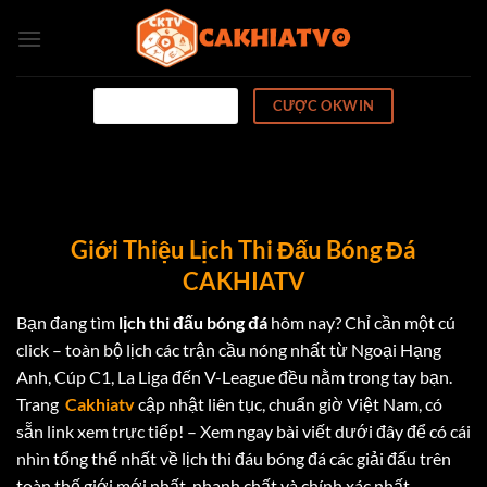
Bỏ
qua
nội
dung
CƯỢC 789WIN
CƯỢC OKWIN
Giới Thiệu Lịch Thi Đấu Bóng Đá
CAKHIATV
Bạn đang tìm
lịch thi đấu bóng đá
hôm nay? Chỉ cần một cú
click – toàn bộ lịch các trận cầu nóng nhất từ Ngoại Hạng
Anh, Cúp C1, La Liga đến V-League đều nằm trong tay bạn.
Trang
Cakhiatv
cập nhật liên tục, chuẩn giờ Việt Nam, có
sẵn link xem trực tiếp! – Xem ngay bài viết dưới đây để có cái
nhìn tổng thể nhất về lịch thi đáu bóng đá các giải đấu trên
toàn thế giới mới nhất, nhanh chất và chính xác nhất.