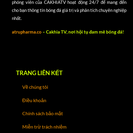
phóng viên của CAKHIATV hoạt động 24/7 để mang đến
cho bạn thông tin bóng đá giá trị và phân tích chuyên nghiệp
nhất.
atrupharma.co
– Cakhia TV, nơi hội tụ đam mê bóng đá!
TRANG LIÊN KẾT
Về chúng tôi
Điều khoản
Chính sách bảo mật
Miễn trừ trách nhiệm