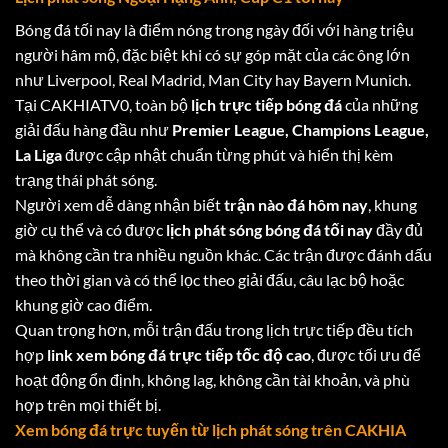
Bóng đá tối nay là điểm nóng trong ngày đối với hàng triệu
người hâm mộ, đặc biệt khi có sự góp mặt của các ông lớn
như Liverpool, Real Madrid, Man City hay Bayern Munich.
Tại CAKHIATV0, toàn bộ
lịch trực tiếp bóng đá
của những
giải đấu hàng đầu như
Premier League, Champions League,
La Liga
được cập nhật chuẩn từng phút và hiển thị kèm
trạng thái phát sóng.
Người xem dễ dàng nhận biết
trận nào đá hôm nay
, khung
giờ cụ thể và có được
lịch phát sóng bóng đá tối nay
đầy đủ
mà không cần tra nhiều nguồn khác. Các trận được đánh dấu
theo thời gian và có thể lọc theo giải đấu, câu lạc bộ hoặc
khung giờ cao điểm.
Quan trọng hơn, mỗi trận đấu trong lịch trực tiếp đều tích
hợp
link xem bóng đá trực tiếp tốc độ cao
, được tối ưu để
hoạt động ổn định, không lag, không cần tài khoản, và phù
hợp trên mọi thiết bị.
Xem bóng đá trực tuyến từ lịch phát sóng trên CAKHIA