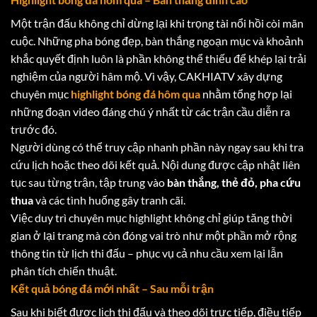
Một trận đấu không chỉ dừng lại khi trọng tài nổi hồi còi mãn
cuộc. Những pha bóng đẹp, bàn thắng ngoạn mục và khoảnh
khắc quyết định luôn là phần không thể thiếu để khép lại trải
nghiệm của người hâm mộ. Vì vậy, CAKHIATV xây dựng
chuyên mục
highlight bóng đá hôm qua
nhằm tổng hợp lại
những đoạn video đáng chú ý nhất từ các trận cầu diễn ra
trước đó.
Người dùng có thể truy cập nhanh phần này ngay sau khi tra
cứu lịch hoặc theo dõi kết quả. Nội dung được cập nhật liên
tục sau từng trận, tập trung vào
bàn thắng, thẻ đỏ, pha cứu
thua
và các tình huống gây tranh cãi.
Việc duy trì chuyên mục highlight không chỉ giúp tăng thời
gian ở lại trang mà còn đóng vai trò như một phần mở rộng
thông tin từ lịch thi đấu – phục vụ cả nhu cầu xem lại lẫn
phân tích chiến thuật.
Kết quả bóng đá mới nhất – Sau mỗi trận
Sau khi biết được lịch thi đấu và theo dõi trực tiếp, điều tiếp