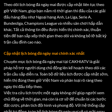
Theo dõi lịch bóng đá ngày mai được cập nhật liên tục theo
giờ Việt Nam, giúp bạn nắm rõ thời gian thi đấu của các giải
đấu hàng đầu như Ngoại hạng Anh, La Liga, Serie A,
Bundesliga, Champions League và nhiều sân chơi hấp dẫn
khác. Tất cả thông tin đều được hiển thị chính xác, thuận
tiện để bạn sắp xếp thời gian theo dõi và không bỏ lỡ bất kỳ
trận cầu đỉnh cao nào.
Cập nhật lịch bóng đá ngày mai chính xác nhất
Chuyên mục lịch bóng đá ngày mai tại CAKHIATV là giải
pháp hỗ trợ người dùng chủ động lên kế hoạch theo dõi các
trận cầu sắp diễn ra. Toàn bộ dữ liệu lịch được cập nhật sớm,
hiển thị đúng theo giờ Việt Nam và phân loại rõ ràng theo
ngày thi đấu tiếp theo.
Việc tra cứu lịch trước một ngày không chỉ giúp người xem
chủ động về thời gian, mà còn là cơ sở để chuẩn bị các bước
đặt cược, phân tích đội hình và phong độ. Với hệ thống cập
nhật tự động, toàn bộ lịch bóng đá ngày mai sẽ có mặt ngay