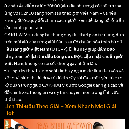
ở châu Âu diễn ra lúc 20h00 (giờ địa phương) có thể tương
ứng với 02h00 sáng hôm sau theo giờ Việt Nam – và nếu
không được quy đổi chính xác, người xem dễ dàng bỏ lỡ trận
cầu mình quan tâm.
CAKHIATV sử dụng hệ thống quy đổi thời gian tự động, dựa
trên múi giờ của từng giải đấu, sau đó chuẩn hóa toàn bộ dữ
liệu sang
giờ Việt Nam (UTC+7)
. Điều này giúp đảm bảo
rằng toàn bộ
lịch thi đấu bóng đá được cập nhật chuẩn giờ
Việt Nam
, không có sai số, không gây nhầm lẫn.
Đội ngũ kỹ thuật kiểm soát định kỳ nguồn dữ liệu đầu vào và
kết quả hiển thị để duy trì độ tin cậy tối đa – một yếu tố cực
kỳ quan trọng giúp CAKHIATV được Google đánh giá cao về
độ chính xác thông tin và uy tín chuyên môn trong lĩnh vực
thể thao.
Lịch Thi Đấu Theo Giải – Xem Nhanh Mọi Giải
Hot