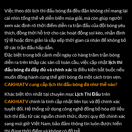
Việc theo dõi lịch thi đấu bóng đá đều đặn không chỉ mang lại
cái nhìn tổng thể về diễn biến mùa giải, mà còn giúp người
xem xác định rõ thời điểm diễn ra trận đấu của đội bóng yêu
thích, đồng thời hỗ trợ cho các hoạt động soi kèo, nhận định
tỷ lệ hoặc đơn giản là sắp xếp thời gian cá nhân để không bỏ
lỡ các trận đấu hấp dẫn.
Đặc biệt trong bối cảnh mỗi ngày có hàng trăm trận bóng
diễn ra trên khắp các sân cỏ toàn cầu, việc cập nhật
lịch thi
đấu bóng đá đầy đủ và chính xác
là điều kiện bắt buộc nếu
muốn đồng hành cùng thế giới bóng đá một cách trọn vẹn.
CAKHIATV cung cấp lịch thi đấu bóng đá như thế nào?
Khác biệt lớn nhất tại chuyên mục
Lịch Thi Đấu
trên
CAKHIATV
chính là tính cập nhật liên tục và độ chính xác
tuyệt đối. Hệ thống sử dụng công nghệ đồng bộ hóa dữ liệu
lịch thi đấu từ các nguồn chính thức, được quy đổi chính xác
sang múi giờ Việt Nam, bảo đảm thông tin luôn được hiển
thị đúng thời điểm và không có độ trễ.