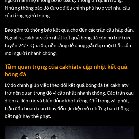
Những thông báo đó được điều chỉnh phù hợp với nhu cầu
của từng người dùng.
Bao gồm từ thông báo kết quả cho đến các trận cầu hấp dẫn.
Ngoài ra, cakhiatv cập nhật kết quả bóng đá còn hỗ trợ trực
tuyến 24/7. Qua đó, nền tảng dễ dàng giải đáp mọi thắc của
mọi người nhanh chóng.
Tầm quan trọng của cakhiatv cập nhật kết quả
bóng đá
Lý do chính giúp việc theo dõi kết quả bóng đá tại cakhiatv
trở nên quan trọng đó vì cập nhật nhanh chóng. Các trận cầu
diễn ra liên tục và biến động khó lường. Chỉ trong vài phút,
trận đấu hoàn toàn thay đổi cục diện với những bàn thắng
bất ngờ hay thẻ phạt.