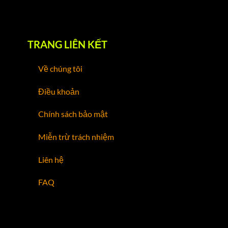
TRANG LIÊN KẾT
Về chúng tôi
Điều khoản
Chính sách bảo mật
Miễn trừ trách nhiệm
Liên hệ
FAQ