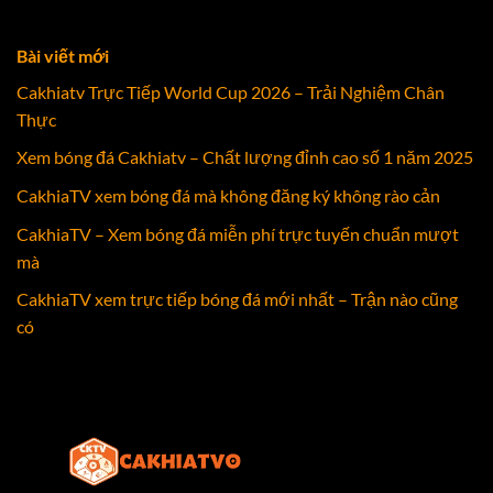
Bài viết mới
Cakhiatv Trực Tiếp World Cup 2026 – Trải Nghiệm Chân
Thực
Xem bóng đá Cakhiatv – Chất lượng đỉnh cao số 1 năm 2025
CakhiaTV xem bóng đá mà không đăng ký không rào cản
CakhiaTV – Xem bóng đá miễn phí trực tuyến chuẩn mượt
mà
CakhiaTV xem trực tiếp bóng đá mới nhất – Trận nào cũng
có