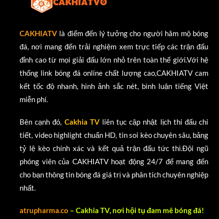
CAKHIATV
là điểm đến lý tưởng cho người hâm mộ bóng
đá, nơi mang đến trải nghiệm xem trực tiếp các trận đấu
đỉnh cao từ mọi giải đấu lớn nhỏ trên toàn thế giới.Với hệ
thống link bóng đá online chất lượng cao,CAKHIATV cam
kết tốc độ nhanh, hình ảnh sắc nét, bình luận tiếng Việt
miễn phí.
Bên cạnh đó,
Cakhia TV
liên tục cập nhật lịch thi đấu chi
tiết, video highlight chuẩn HD, tin soi kèo chuyên sâu, bảng
tỷ lệ kèo chính xác và kết quả trận đấu tức thì.Đội ngũ
phóng viên của CAKHIATV hoạt động 24/7 để mang đến
cho bạn thông tin bóng đá giá trị và phân tích chuyên nghiệp
nhất.
atrupharma.co
– Cakhia TV, nơi hội tụ đam mê bóng đá!