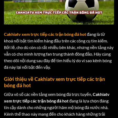
Cakhiatv xem trực tiếp các trận bóng đá hot
đang là từ
khoá nổi bật tìm kiếm hàng đầu trên các công cụ tìm kiếm.
Bởi lẽ, cho dù còn có rất nhiều bên khác, nhưng nền tảng này
vẫn có cho mình lượng fan trung thành đông đảo. Hãy cùng
theo dõi nội dung sau đây để tìm hiểu lý do vì sao kênh bóng
đá này lại nổi bật đến vậy.
Giới thiệu về Cakhiatv xem trực tiếp các trận
bóng đá hot
Giữa vô số các nền tảng xem bóng đá trực tuyến,
Cakhiatv
xem trực tiếp các trận bóng đá hot
đang là lựa chọn đáng
tin cậy dành cho những người hâm mộ bóng đá nước nhà.
Kênh thể thao này mang đến cho khách hàng những trải