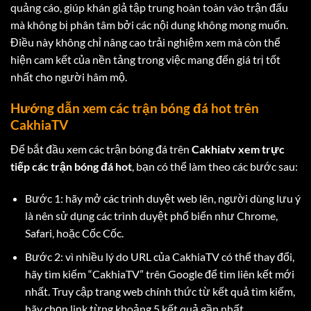
quảng cáo, giúp khán giả tập trung hoàn toàn vào trận đấu
mà không bị phân tâm bởi các nội dung không mong muốn.
Điều này không chỉ nâng cao trải nghiệm xem mà còn thể
hiện cam kết của nền tảng trong việc mang đến giá trị tốt
nhất cho người hâm mộ.
Hướng dẫn xem các trận bóng đá hot trên
CakhiaTV
Để bắt đầu xem các trận bóng đá trên
Cakhiatv xem trực
tiếp các trận bóng đá hot
, bạn có thể làm theo các bước sau:
Bước 1: hãy mở các trình duyệt web lên, người dùng lưu ý
là nên sử dụng các trình duyệt phổ biến như Chrome,
Safari, hoặc Cốc Cốc.
Bước 2: vì nhiều lý do URL của CakhiaTV có thể thay đổi,
hãy tìm kiếm “CakhiaTV” trên Google để tìm liên kết mới
nhất. Truy cập trang web chính thức từ kết quả tìm kiếm,
hãy chọn link từng khoảng 5 kết quả gần nhất.