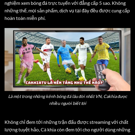
nghiệm xem bóng đá trực tuyến với đẳng cấp 5 sao. Không
những thế, mọi sản phẩm, dịch vụ tại đây đều được cung cấp
hoàn toàn miễn phí.
Là một trong những kênh bóng đá lâu đời nhất VN, Cakhia được
nhiều người biết tới
Không chỉ đem tới những trận đấu được streaming với chất
lượng tuyệt hảo, Cà khịa còn đem tới cho người dùng những