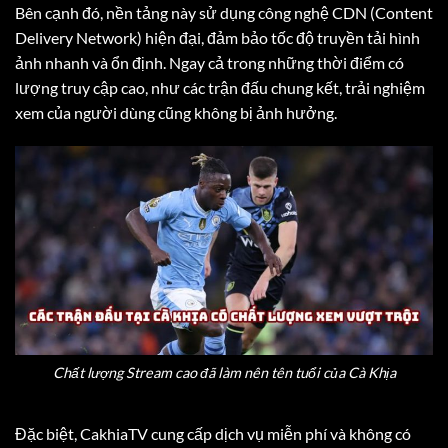
Bên cạnh đó, nền tảng này sử dụng công nghệ CDN (Content
Delivery Network) hiện đại, đảm bảo tốc độ truyền tải hình
ảnh nhanh và ổn định. Ngay cả trong những thời điểm có
lượng truy cập cao, như các trận đấu chung kết, trải nghiệm
xem của người dùng cũng không bị ảnh hưởng.
Chất lượng Stream cao đã làm nên tên tuổi của Cà Khịa
Đặc biệt, CakhiaTV cung cấp dịch vụ miễn phí và không có