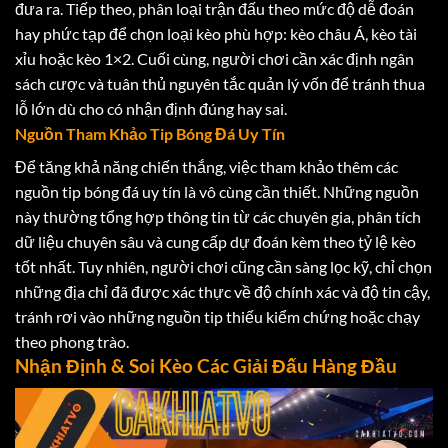
đưa ra. Tiếp theo, phân loại trận đấu theo mức độ dễ đoán
hay phức tạp để chọn loại kèo phù hợp: kèo châu Á, kèo tài
xỉu hoặc kèo 1×2. Cuối cùng, người chơi cần xác định ngân
sách cược và tuân thủ nguyên tắc quản lý vốn để tránh thua
lỗ lớn dù cho có nhận định đúng hay sai.
Nguồn Tham Khảo Tip Bóng Đá Uy Tín
Để tăng khả năng chiến thắng, việc tham khảo thêm các
nguồn tip bóng đá uy tín là vô cùng cần thiết. Những nguồn
này thường tổng hợp thông tin từ các chuyên gia, phân tích
dữ liệu chuyên sâu và cung cấp dự đoán kèm theo tỷ lệ kèo
tốt nhất. Tuy nhiên, người chơi cũng cần sàng lọc kỹ, chỉ chọn
những địa chỉ đã được xác thực về độ chính xác và độ tin cậy,
tránh rơi vào những nguồn tip thiếu kiểm chứng hoặc chạy
theo phong trào.
Nhận Định & Soi Kèo Các Giải Đấu Hàng Đầu