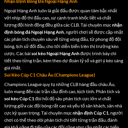
Nhận Định Bóng Đá Ngoại Hạng Anh
Ngoại Hạng Anh luôn là giải đấu được quan tâm bậc nhất
với nhịp độ thi đấu cao, sự cạnh tranh khốc liệt và chất
lượng đội hình đồng đều giữa các CLB. Tại chuyên mục
nhận
định bóng đá Ngoại Hạng Anh
, người chơi sẽ được cập nhật
các phân tích chuyên sâu về từng vòng đấu, từ phong độ đội
bóng, lịch sử đối đầu, cho tới diễn biến trên thị trường kèo
cược. Các bài
soi kèo Ngoại Hạng Anh
được trình bày chi
tiết theo từng trận, kèm theo dự đoán tỷ số và gợi ý kèo sáng
giá nhất.
Soi Kèo Cúp C1 Châu Âu (Champions League)
Champions League quy tụ những CLB hàng đầu châu Âu,
luôn mang đến các trận cầu đỉnh cao, kịch tính. Phân tích và
soi kèo Cúp C1
đòi hỏi độ sâu phân tích cực lớn vì chất
lượng giữa các đội bóng rất cao và yếu tố sân khách, sân nhà
cực kỳ quan trọng. Tại chuyên mục
nhận định Cúp C1
, người
chơi có thể theo dõi phân tích chi tiết từng trận đấu, đánh
giá khả năng đi tiếp của các đội cũng như cập nhật các biến