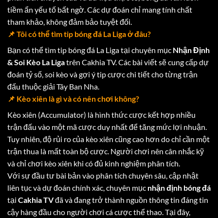
tiềm ẩn yếu tố bất ngờ. Các dự đoán chỉ mang tính chất
tham khảo, không đảm bảo tuyệt đối.
📌 Tôi có thể tìm tip bóng đá La Liga ở đâu?
Bạn có thể tìm tip bóng đá La Liga tại chuyên mục
Nhận Định
& Soi Kèo La Liga
trên Cakhia TV. Các bài viết sẽ cung cấp dự
đoán tỷ số, soi kèo và gợi ý tip cược chi tiết cho từng trận
đấu thuộc giải Tây Ban Nha.
📌 Kèo xiên là gì và có nên chơi không?
Kèo xiên (Accumulator) là hình thức cược kết hợp nhiều
trận đấu vào một mã cược duy nhất để tăng mức lợi nhuận.
Tuy nhiên, độ rủi ro của kèo xiên cũng cao hơn do chỉ cần một
trận thua là mất toàn bộ cược. Người chơi nên cân nhắc kỹ
và chỉ chơi kèo xiên khi có đủ kinh nghiệm phân tích.
Với sự đầu tư bài bản vào phân tích chuyên sâu, cập nhật
liên tục và dự đoán chính xác, chuyên mục
nhận định bóng đá
tại
Cakhia TV
đã và đang trở thành nguồn thông tin đáng tin
cậy hàng đầu cho người chơi cá cược thể thao. Tại đây,