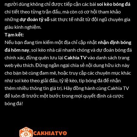
người dùng không chỉ được tiếp cận các bài
soi kèo bóng đá
chi tiết theo từng trận đấu, mà còn có cơ hội tham khảo
những
dự đoán tỷ số
sát thực tế nhất từ đội ngũ chuyên gia
giàu kinh nghiệm.
Tạm kết:
Nếu bạn đang tìm kiếm một địa chỉ cập nhật
nhận định bóng
đá hôm nay
, soi kèo nhà cái nhanh chóng và dự đoán bóng đá
chính xác, đừng quên lưu lại
Cakhia TV
vào danh sách trang
web yêu thích. Đừng ngần ngại chia sẻ nội dung hữu ích này
cho bạn bè cùng đam mê, hoặc truy cập các chuyên mục khác
như soi kèo theo giải đấu, tỷ lệ kèo, tip bóng đá để nhận
thêm nhiều thông tin giá trị. Hãy đồng hành cùng Cakhia TV
để luôn đi trước một bước trong mọi quyết định cá cược
bóng đá!