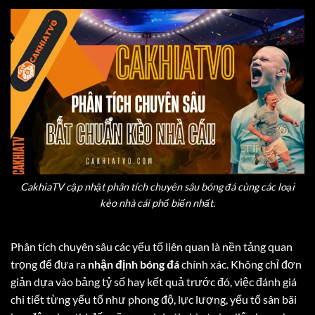
CakhiaTV cập nhật phân tích chuyên sâu bóng đá cùng các loại
kèo nhà cái phổ biến nhất.
Phân tích chuyên sâu các yếu tố liên quan là nền tảng quan
trọng để đưa ra
nhận định bóng đá
chính xác. Không chỉ đơn
giản dựa vào bảng tỷ số hay kết quả trước đó, việc đánh giá
chi tiết từng yếu tố như phong độ, lực lượng, yếu tố sân bãi