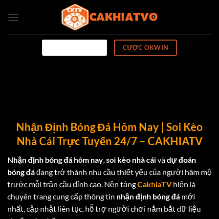
Bỏ
qua
nội
dung
CƯỢC 789WIN
CƯỢC OKWIN
Nhận Định Bóng Đá Hôm Nay | Soi Kèo
Nhà Cái Trực Tuyến 24/7 – CAKHIATV
Nhận định bóng đá hôm nay
,
soi kèo nhà cái
và
dự đoán
bóng đá
đang trở thành nhu cầu thiết yếu của người hâm mộ
trước mỗi trận cầu đỉnh cao. Nền tảng
CakhiaTV
hiện là
chuyên trang cung cấp thông tin
nhận định bóng đá
mới
nhất, cập nhật liên tục, hỗ trợ người chơi nắm bắt dữ liệu