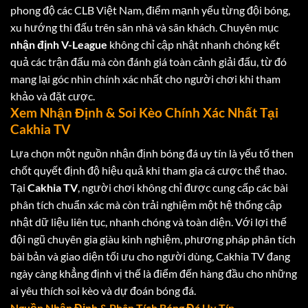
phong độ các CLB Việt Nam, điểm mạnh yếu từng đội bóng,
xu hướng thi đấu trên sân nhà và sân khách. Chuyên mục
nhận định V-League
không chỉ cập nhật nhanh chóng kết
quả các trận đấu mà còn đánh giá toàn cảnh giải đấu, từ đó
mang lại góc nhìn chính xác nhất cho người chơi khi tham
khảo và đặt cược.
Xem Nhận Định & Soi Kèo Chính Xác Nhất Tại
Cakhia TV
Lựa chọn một nguồn nhận định bóng đá uy tín là yếu tố then
chốt quyết định độ hiệu quả khi tham gia cá cược thể thao.
Tại
Cakhia TV
, người chơi không chỉ được cung cấp các bài
phân tích chuẩn xác mà còn trải nghiệm một hệ thống cập
nhật dữ liệu liên tục, nhanh chóng và toàn diện. Với lợi thế
đội ngũ chuyên gia giàu kinh nghiệm, phương pháp phân tích
bài bản và giao diện tối ưu cho người dùng, Cakhia TV đang
ngày càng khẳng định vị thế là điểm đến hàng đầu cho những
ai yêu thích soi kèo và dự đoán bóng đá.
Nguồn Nhận Định & Phân Tích Bóng Đá Uy Tín