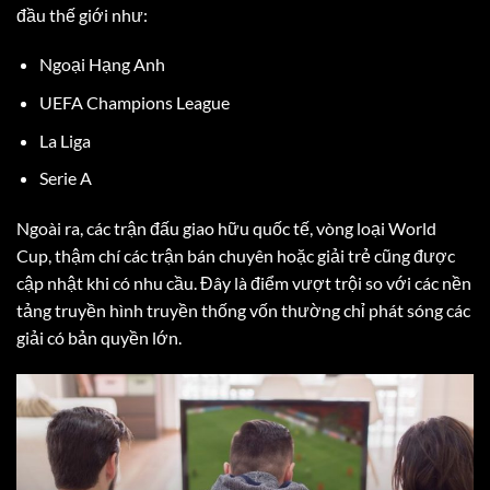
đầu thế giới như:
Ngoại Hạng Anh
UEFA Champions League
La Liga
Serie A
Ngoài ra, các trận đấu giao hữu quốc tế, vòng loại World
Cup, thậm chí các trận bán chuyên hoặc giải trẻ cũng được
cập nhật khi có nhu cầu. Đây là điểm vượt trội so với các nền
tảng truyền hình truyền thống vốn thường chỉ phát sóng các
giải có bản quyền lớn.