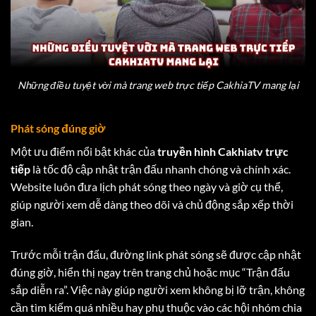
Những điều tuyệt vời mà trang web trực tiếp CakhiaTV mang lại
Phát sóng đúng giờ
Một ưu điểm nổi bật khác của
truyền hình Cakhiatv trực
tiếp
là tốc độ cập nhật trận đấu nhanh chóng và chính xác.
Website luôn đưa lịch phát sóng theo ngày và giờ cụ thể,
giúp người xem dễ dàng theo dõi và chủ động sắp xếp thời
gian.
Trước mỗi trận đấu, đường link phát sóng sẽ được cập nhật
đúng giờ, hiển thị ngay trên trang chủ hoặc mục “Trận đấu
sắp diễn ra”. Việc này giúp người xem không bị lỡ trận, không
cần tìm kiếm quá nhiều hay phụ thuộc vào các hội nhóm chia