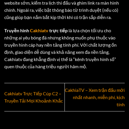
website sớm, kiểm tra lịch thi đấu và ghim link ra màn hình
chính. Ngoài ra, việc bật thông báo từ trình duyệt (nếu có)
cũng giúp bạn nắm bắt kịp thời khi có trận sắp diễn ra.
Truyền hình
Cakhiatv
trực tiếp
là lựa chọn tối ưu cho
những ai yêu bóng đá nhưng không muốn phụ thuộc vào
truyền hình cáp hay nền tảng tính phí. Với chất lượng ổn
định, giao diện dễ dùng và khả năng xem đa nền tảng,
Cakhiatv đang khẳng định vị thế là “kênh truyền hình số”
quen thuộc của hàng triệu người hâm mộ.
CakhiaTV – Xem trận đấu mới
Cakhiatv Trực Tiếp Cúp C2 –
nhất nhanh, miễn phí, kịch
Truyền Tải Mọi Khoảnh Khắc
tính