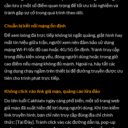
cần lưu ý một số điểm quan trọng để tối ưu trải nghiệm và
tránh gặp sự cố trong quá trình theo dõi.
Chuẩn bị kết nối mạng ổn định
Để xem bóng đá trực tiếp không bị ngắt quãng, giật hình hay
mất tín hiệu giữa trận, người xem nên đảm bảo sử dụng
mạng Wi-Fi tốc độ cao hoặc 4G/5G ổn định. Tránh truy cập
trong điều kiện sóng yếu, đông người dùng hoặc trong giờ
cao điểm nếu mạng không đủ mạnh. Ngoài ra, hãy tắt các
ứng dụng chạy ngầm trên thiết bị để đường truyền được ưu
tiên cho trình phát trực tiếp.
Không click vào link giả mạo, quảng cáo lừa đảo
Do tên tuổi Cakhiatv ngày càng phổ biến, một số trang web
giả mạo đã xuất hiện để lợi dụng người dùng. Khi tìm kiếm
link truyền hình, bạn chỉ nên truy cập đúng địa chỉ chính
thức: [Tại Đây]. Tránh click vào các đường dẫn lạ, pop-up