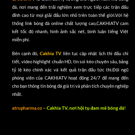
đá, nơi mang đến trải nghiệm xem trực tiếp các trận đấu
đỉnh cao từ mọi giải đấu lớn nhỏ trên toàn thế giới.Với hệ
thống link bóng đá online chất lượng cao,CAKHIATV cam
kết tốc độ nhanh, hình ảnh sắc nét, bình luận tiếng Việt
miễn phí.
Bên cạnh đó,
Cakhia TV
liên tục cập nhật lịch thi đấu chi
tiết, video highlight chuẩn HD, tin soi kèo chuyên sâu, bảng
tỷ lệ kèo chính xác và kết quả trận đấu tức thì.Đội ngũ
phóng viên của CAKHIATV hoạt động 24/7 để mang đến
cho bạn thông tin bóng đá giá trị và phân tích chuyên nghiệp
nhất.
atrupharma.co
– Cakhia TV, nơi hội tụ đam mê bóng đá!