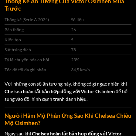
Thống Kê Ấn Tượng Của Victor Osimhen Mùa
Trước
Thống kê (Serie A 2024)
Số liệu
Bàn thắng
26
Kiến tạo
5
Sút trúng đích
78
Tỷ lệ chuyển hóa cơ hội
23%
Tốc độ tối đa ghi nhận
34,5 km/h
Với những con số ấn tượng này, không có gì ngạc nhiên khi
Chelsea hoàn tất bản hợp đồng với Victor Osimhen
để bổ
sung vào đội hình cạnh tranh danh hiệu.
Người Hâm Mộ Phản Ứng Sao Khi Chelsea Chiêu
Mộ Osimhen?
Ngay sau khi
Chelsea hoàn tất bản hợp đồng với Victor