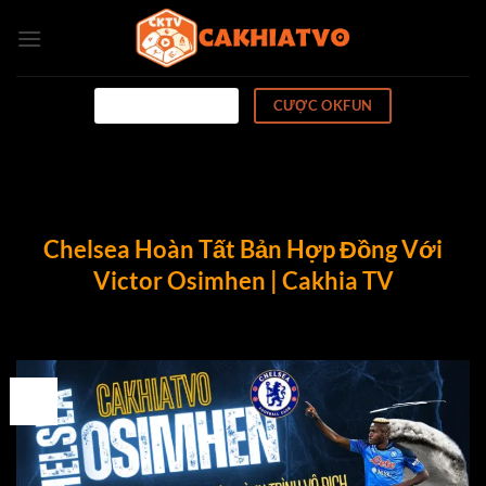
Bỏ
qua
nội
dung
CƯỢC 789WIN
CƯỢC OKFUN
Chelsea Hoàn Tất Bản Hợp Đồng Với
Victor Osimhen | Cakhia TV
26
Th4