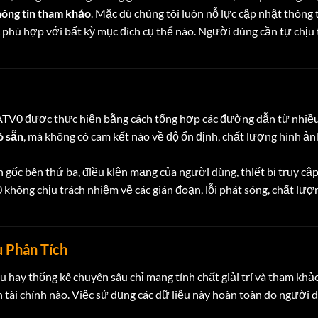
hông tin tham khảo
. Mặc dù chúng tôi luôn nỗ lực cập nhật thông 
c phù hợp với bất kỳ mục đích cụ thể nào. Người dùng cần tự chịu
TV0 được thực hiện bằng cách tổng hợp các đường dẫn từ nhiều 
ó sẵn
, mà không có cam kết nào về độ ổn định, chất lượng hình ả
gốc bên thứ ba, điều kiện mạng của người dùng, thiết bị truy cập
hông chịu trách nhiệm về các gián đoạn, lỗi phát sóng, chất lượn
u Phân Tích
ấu hay thống kê chuyên sâu chỉ mang tính chất giải trí và tham kh
 tài chính nào. Việc sử dụng các dữ liệu này hoàn toàn do người 