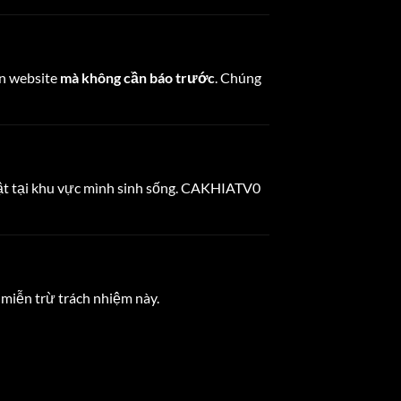
ên website
mà không cần báo trước
. Chúng
uật tại khu vực mình sinh sống. CAKHIATV0
 miễn trừ trách nhiệm này.