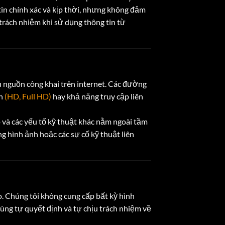
tin chính xác và kịp thời, nhưng không đảm
 trách nhiệm khi sử dụng thông tin từ
nguồn công khai trên internet. Các đường
nh
(HD, Full HD)
hay khả năng truy cập liên
 và các yếu tố kỹ thuật khác nằm ngoài tầm
g hình ảnh hoặc các sự cố kỹ thuật liên
ảo. Chúng tôi không cung cấp bất kỳ hình
dùng tự quyết định và tự chịu trách nhiệm về