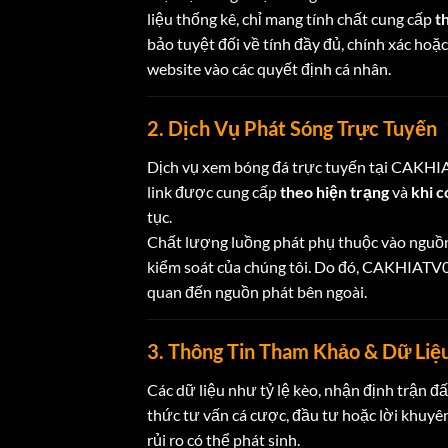
liệu thống kê, chỉ mang tính chất cung cấp
t
bảo tuyệt đối về tính đầy đủ, chính xác hoặ
website vào các quyết định cá nhân.
2. Dịch Vụ Phát Sóng Trực Tuyến
Dịch vụ xem bóng đá trực tuyến tại CAKHIA
link được cung cấp
theo hiện trạng
và
khi c
tục.
Chất lượng luồng phát phụ thuộc vào nguồn 
kiểm soát của chúng tôi. Do đó, CAKHIATV0 k
quan đến nguồn phát bên ngoài.
3. Thông Tin Tham Khảo & Dữ Liệ
Các dữ liệu như tỷ lệ kèo, nhận định trận đ
thức tư vấn cá cược, đầu tư hoặc lời khuyên
rủi ro có thể phát sinh.